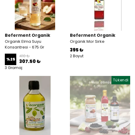
Beferment Organik
Beferment Organik
Organik Elma Suyu
Organik Mor Sirke
Konsantresi - 675 Gr
395 ₺
410 ₺
2 Boyut
%
25
307.50 ₺
3 Gramaj
Tükendi