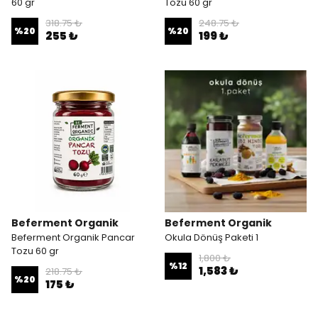
60 gr
Tozu 60 gr
318.75 ₺
248.75 ₺
%
20
%
20
255 ₺
199 ₺
Beferment Organik
Beferment Organik
Beferment Organik Pancar
Okula Dönüş Paketi 1
Tozu 60 gr
1,800 ₺
%
12
1,583 ₺
218.75 ₺
%
20
175 ₺