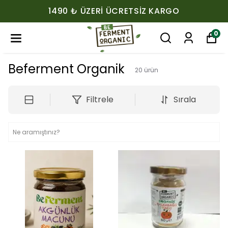
1490 ₺ ÜZERI ÜCRETSIZ KARGO
0
Beferment Organik
20
ürün
Filtrele
Sırala