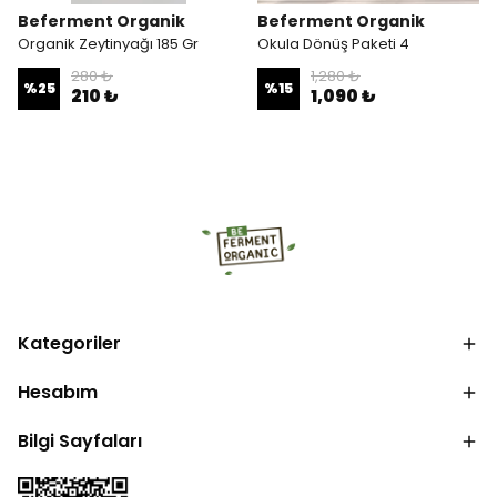
Beferment Organik
Beferment Organik
Organik Zeytinyağı 185 Gr
Okula Dönüş Paketi 4
280 ₺
1,280 ₺
%
25
%
15
210 ₺
1,090 ₺
Kategoriler
Hesabım
Bilgi Sayfaları