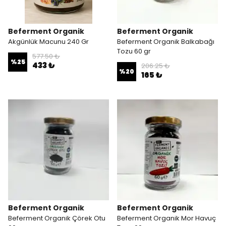
Beferment Organik
Beferment Organik
Akgünlük Macunu 240 Gr
Beferment Organik Balkabağı
Tozu 60 gr
577.50 ₺
%
25
433 ₺
206.25 ₺
%
20
165 ₺
Beferment Organik
Beferment Organik
Beferment Organik Çörek Otu
Beferment Organik Mor Havuç