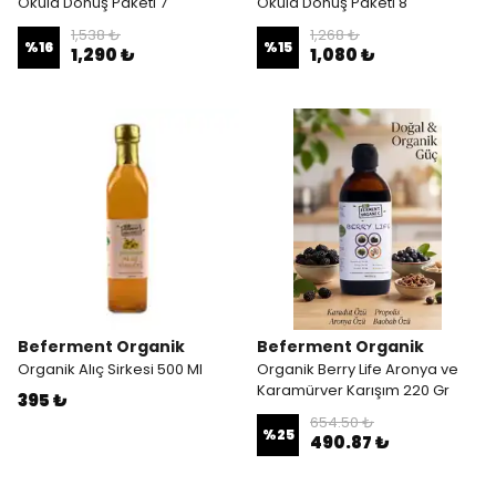
Okula Dönüş Paketi 7
Okula Dönüş Paketi 8
1,538 ₺
1,268 ₺
%
16
%
15
1,290 ₺
1,080 ₺
Beferment Organik
Beferment Organik
Organik Alıç Sirkesi 500 Ml
Organik Berry Life Aronya ve
Karamürver Karışım 220 Gr
395 ₺
654.50 ₺
%
25
490.87 ₺