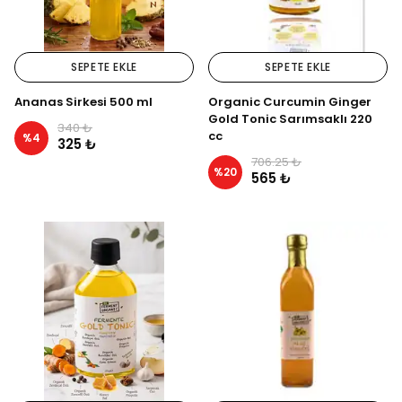
SEPETE EKLE
SEPETE EKLE
Ananas Sirkesi 500 ml
Organic Curcumin Ginger
Gold Tonic Sarımsaklı 220
340 ₺
cc
%
4
325 ₺
706.25 ₺
%
20
565 ₺