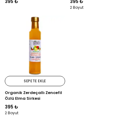
395 ₺
395 ₺
2 Boyut
SEPETE EKLE
Organik Zerdeçallı Zencefil
Özlü Elma Sirkesi
395 ₺
2 Boyut