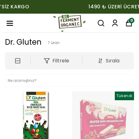
1490 ₺ ÜZERI ÜCRETSIZ KARGO
0
Dr. Gluten
7
ürün
Filtrele
Sırala
Tükendi