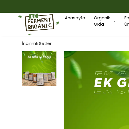
Anasayfa
Organik
F
Gıda
Ür
İndirimli Setler