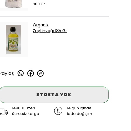
800 Gr
Organik
Zeytinyağı 185 Gr
Paylaş
:
STOKTA YOK
1490 TL üzeri
14 gün içinde
ücretsiz kargo
iade değişim