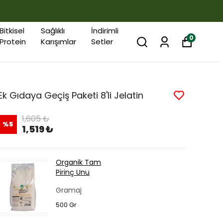
Bitkisel
Sağlıklı
İndirimli
0
Protein
Karışımlar
Setler
Ek Gıdaya Geçiş Paketi 8'li Jelatin
1,605 ₺
%
5
1,519 ₺
Organik Tam
Pirinç Unu
Gramaj
500 Gr