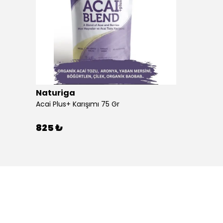
Naturiga
Beferment Organik Mor Havuç Tozu 60 gr
Acai Plus+ Karışımı 75 Gr
825 ₺