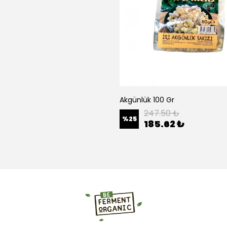
Akgünlük 100 Gr
247.50 ₺
%
25
185.62 ₺