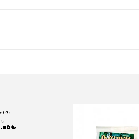
50 Gr
0 ₺
.50 ₺