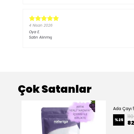
4 Nisan 2026
Oya
E.
Satın Alınmış
Çok Satanlar
Ada Çayı 
11
%
25
82