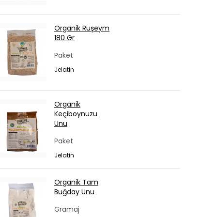
Organik Ruşeym
180 Gr
Paket
Jelatin
Organik
Keçiboynuzu
Unu
Paket
Jelatin
Organik Tam
Buğday Unu
Gramaj