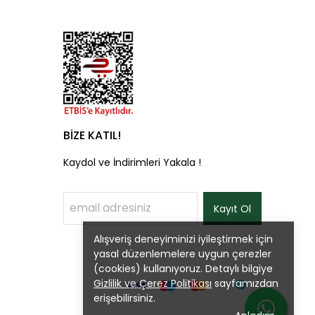
BİZE KATIL!
Kaydol ve İndirimleri Yakala !
Kayıt Ol
Alışveriş deneyiminizi iyileştirmek için
yasal düzenlemelere uygun çerezler
(cookies) kullanıyoruz. Detaylı bilgiye
Gizlilik ve Çerez Politikası
sayfamızdan
erişebilirsiniz.