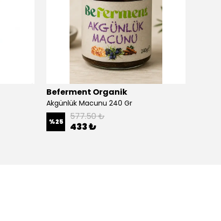
Beferment Organik
Ananas
Akgünlük Macunu 240 Gr
577.50 ₺
%
4
%
25
433 ₺