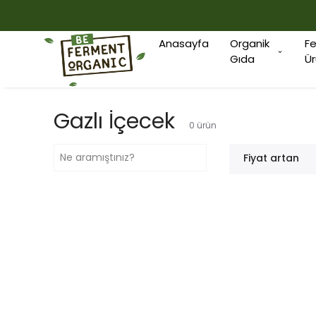
Anasayfa
Organik
F
Gıda
Ür
Gazlı İçecek
0
ürün
Fiyat artan