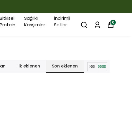
Bitkisel
Sağlıklı
İndirimli
0
Protein
Karışımlar
Setler
lan
İlk eklenen
Son eklenen