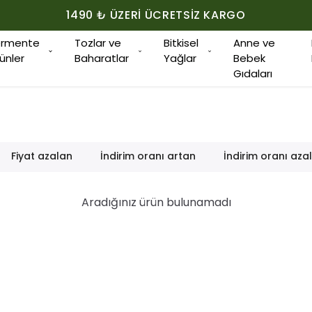
1490 ₺ ÜZERI ÜCRETSIZ KARGO
ermente
Tozlar ve
Bitkisel
Anne ve
ünler
Baharatlar
Yağlar
Bebek
Gıdaları
Fiyat azalan
İndirim oranı artan
İndirim oranı aza
Aradığınız ürün bulunamadı