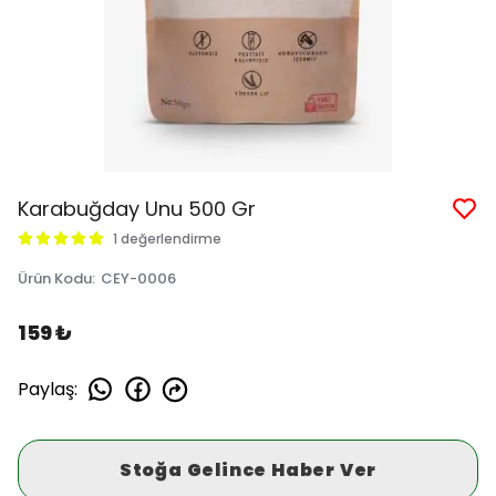
Karabuğday Unu 500 Gr
1 değerlendirme
Ürün Kodu
:
CEY-0006
159 ₺
Paylaş
:
Stoğa Gelince Haber Ver