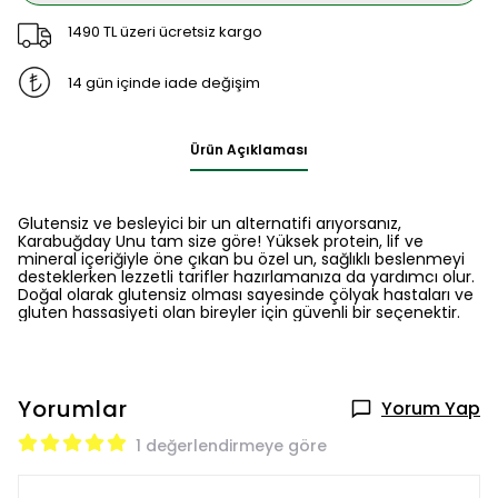
1490 TL üzeri ücretsiz kargo
14 gün içinde iade değişim
Ürün Açıklaması
Glutensiz ve besleyici bir un alternatifi arıyorsanız,
Karabuğday Unu tam size göre! Yüksek protein, lif ve
mineral içeriğiyle öne çıkan bu özel un, sağlıklı beslenmeyi
desteklerken lezzetli tarifler hazırlamanıza da yardımcı olur.
Doğal olarak glutensiz olması sayesinde çölyak hastaları ve
gluten hassasiyeti olan bireyler için güvenli bir seçenektir.
Yorumlar
Yorum Yap
1 değerlendirmeye göre