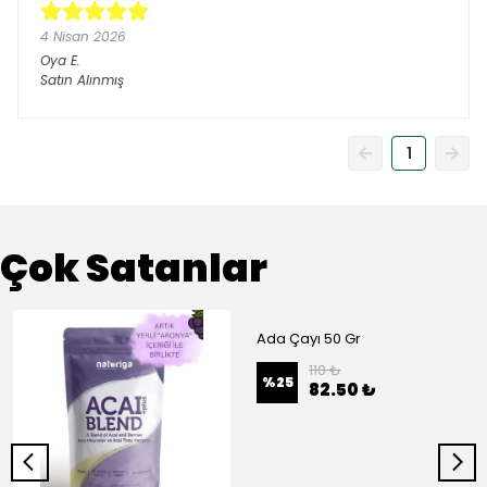
4 Nisan 2026
Oya
E.
Satın Alınmış
1
Çok Satanlar
Ada Çayı 50 Gr
110 ₺
%
25
82.50 ₺