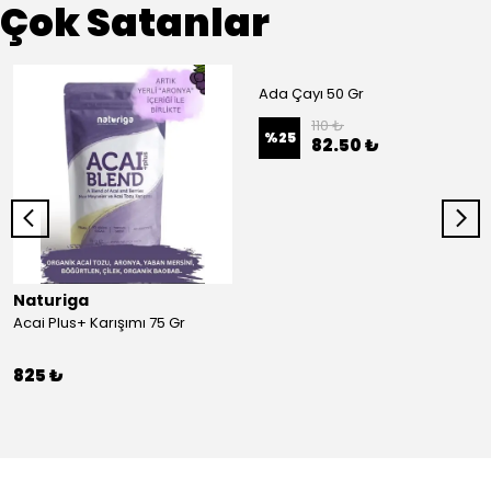
Çok Satanlar
Ada Çayı 50 Gr
110 ₺
%
25
82.50 ₺
Naturiga
Acai Plus+ Karışımı 75 Gr
825 ₺