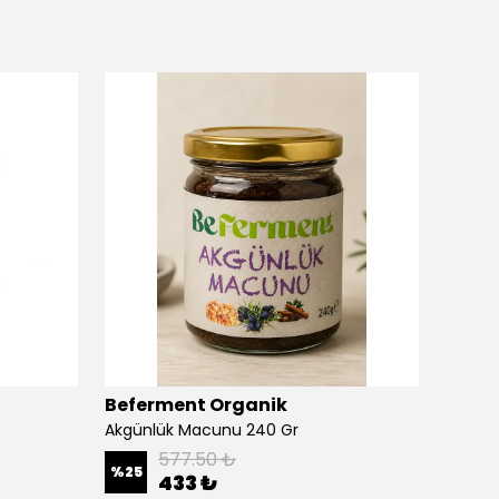
Beferment Organik
Ananas
Akgünlük Macunu 240 Gr
577.50 ₺
%
4
%
25
433 ₺