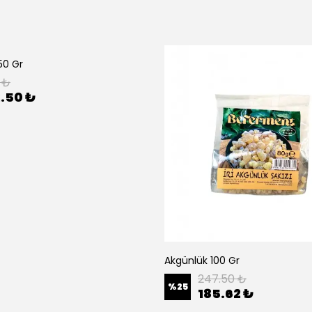
50 Gr
0 ₺
.50 ₺
Akgünlük 100 Gr
247.50 ₺
%
25
185.62 ₺