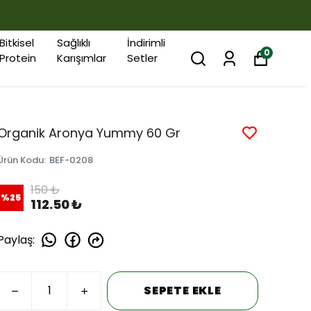
Bitkisel
Sağlıklı
İndirimli
0
Protein
Karışımlar
Setler
Organik Aronya Yummy 60 Gr
Ürün Kodu
:
BEF-0208
150 ₺
%
25
112.50 ₺
Paylaş
:
SEPETE EKLE