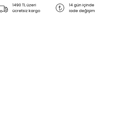
1490 TL üzeri
14 gün içinde
ücretsiz kargo
iade değişim