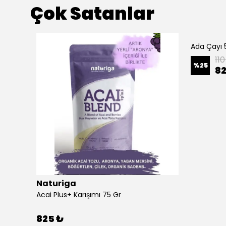
Çok Satanlar
Ada Çayı 
11
%
25
82
Naturiga
Beferment Organik Mor Havuç Tozu 60 gr
Acai Plus+ Karışımı 75 Gr
825 ₺