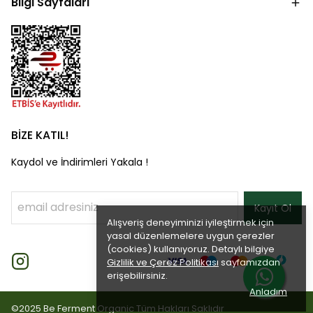
Bilgi Sayfaları
BİZE KATIL!
Kaydol ve İndirimleri Yakala !
Kayıt Ol
Alışveriş deneyiminizi iyileştirmek için
yasal düzenlemelere uygun çerezler
(cookies) kullanıyoruz. Detaylı bilgiye
Gizlilik ve Çerez Politikası
sayfamızdan
erişebilirsiniz.
Anladım
©2025 Be Ferment Organic Tüm Hakları Saklıdır