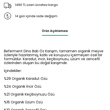
1490 TL üzeri ücretsiz kargo
14 gün içinde iade değişim
Ürün Açıklaması
Beferment Dino Bab Öz Karışım, tamamen organik meyve
özleriyle hazırlanmış, katkı ve koruyucu içermeyen özel bir
formüldür. Karadut, incir, keçiboynuzu, üzüm ve zencefil
özlerinden oluşan bu doğal karışımdır.
İçindekiler:
%29 Organik Karadut Özü
%24 Organik İncir Özü
%21 Organik Keçiboynuzu Özü
%16 Organik Üzüm Özü