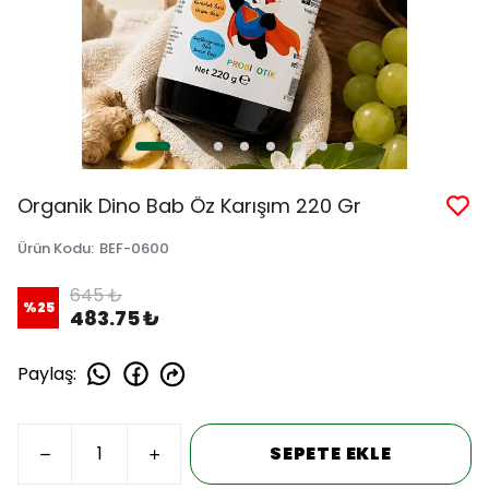
Organik Dino Bab Öz Karışım 220 Gr
Ürün Kodu
:
BEF-0600
645 ₺
%
25
483.75 ₺
Paylaş
:
SEPETE EKLE