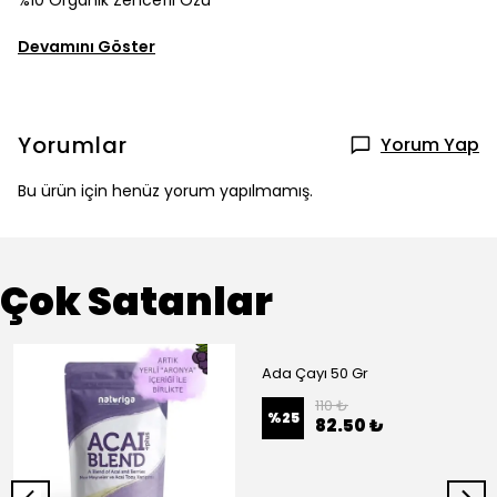
%10 Organik Zencefil Özü
Devamını Göster
Yorumlar
Yorum Yap
Bu ürün için henüz yorum yapılmamış.
Çok Satanlar
Ada Çayı 50 Gr
110 ₺
%
25
82.50 ₺