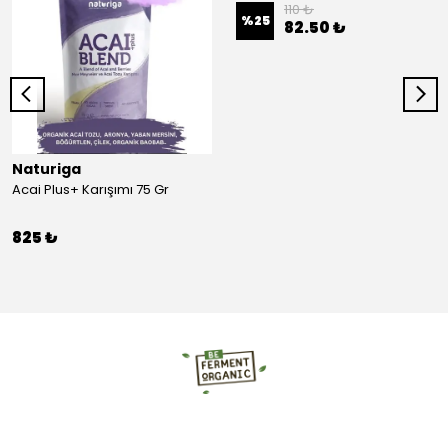
110 ₺
%
25
82.50 ₺
Naturiga
Acai Plus+ Karışımı 75 Gr
825 ₺