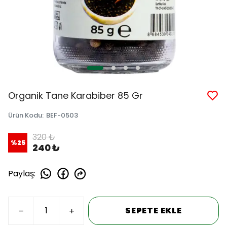
Organik Tane Karabiber 85 Gr
Ürün Kodu
:
BEF-0503
320 ₺
%
25
240 ₺
Paylaş
:
SEPETE EKLE