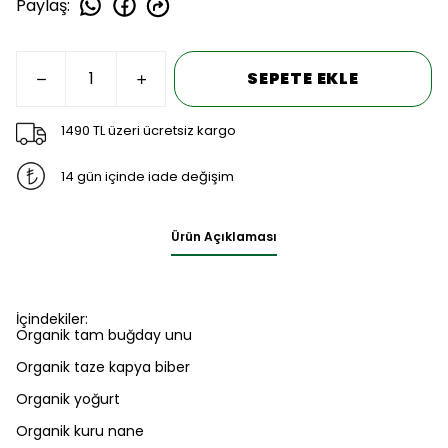
Paylaş
:
SEPETE EKLE
1490 TL üzeri ücretsiz kargo
14 gün içinde iade değişim
Ürün Açıklaması
İçindekiler:
Organik tam buğday unu
Organik taze kapya biber
Organik yoğurt
Organik kuru nane