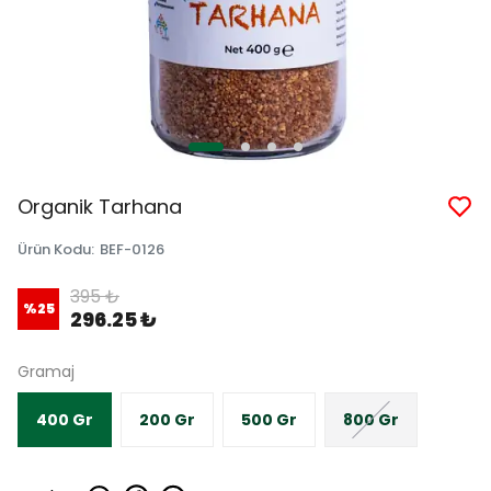
Organik Tarhana
Ürün Kodu
:
BEF-0126
395 ₺
%
25
296.25 ₺
Gramaj
400 Gr
200 Gr
500 Gr
800 Gr