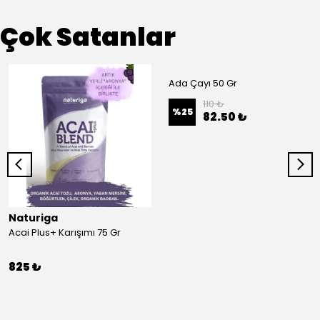
Çok Satanlar
Ada Çayı 50 Gr
110 ₺
%
25
82.50 ₺
Naturiga
Acai Plus+ Karışımı 75 Gr
825 ₺